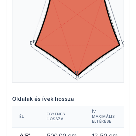
Oldalak és ívek hossza
ÍV
EGYENES
ÉL
MAXIMÁLIS
HOSSZA
ELTÉRÉSE
A'B'
500.00 cm
12.50 cm