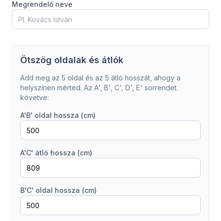
Megrendelő neve
Ötszög oldalak és átlók
Add meg az 5 oldal és az 5 átló hosszát, ahogy a
helyszínen mérted. Az A', B', C', D', E' sorrendet
követve:
A'B' oldal hossza (cm)
A'C' átló hossza (cm)
B'C' oldal hossza (cm)