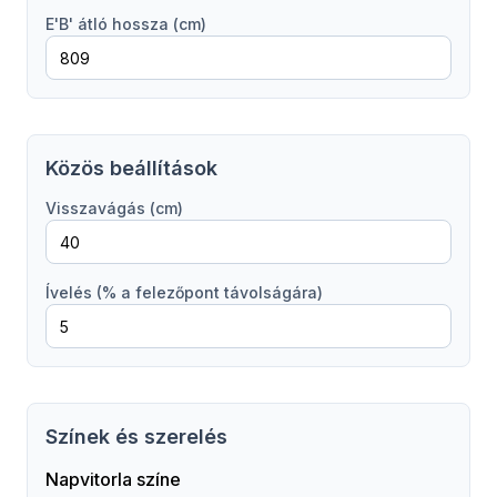
E'B' átló hossza (cm)
Közös beállítások
Visszavágás (cm)
Ívelés (% a felezőpont távolságára)
Színek és szerelés
Napvitorla színe