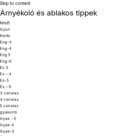
Skip to content
Árnyékoló és ablakos tippek
teszt
Gyuri
Norbi
Eng-3
Eng-4
Eng 5
Eng-6
Es 3
Es – 4
Es-5
Es – 6
3 vonalas
4 vonalas
5 vonalas
gyakorló
Gyak – 5
Gyak-4
Gyak-3